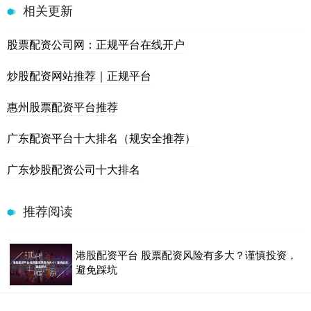
相关更新
股票配资公司网：正规平台在线开户
炒股配资网站推荐｜正规平台
惠州股票配资平台推荐
广东配资平台十大排名（规安全推荐）
广东炒股配资公司十大排名
推荐阅读
港股配资平台 股票配资风险有多大？谨慎投资，
避免踩坑