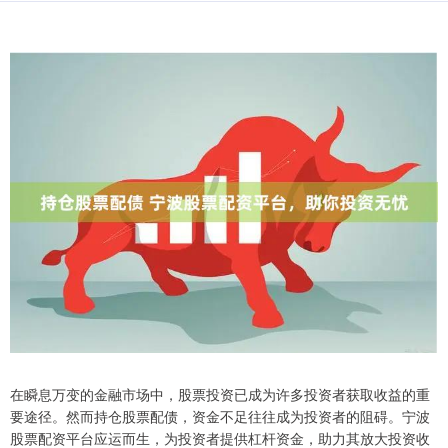
在瞬息万变的金融市场中，股票投资已成为许多投资者获取收益的重
要途径。然而持仓股票配债，资金不足往往成为投资者的阻碍。宁波
股票配资平台应运而生，为投资者提供杠杆资金，助力其放大投资收