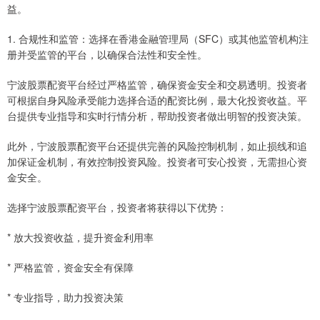
益。
1. 合规性和监管：选择在香港金融管理局（SFC）或其他监管机构注
册并受监管的平台，以确保合法性和安全性。
宁波股票配资平台经过严格监管，确保资金安全和交易透明。投资者
可根据自身风险承受能力选择合适的配资比例，最大化投资收益。平
台提供专业指导和实时行情分析，帮助投资者做出明智的投资决策。
此外，宁波股票配资平台还提供完善的风险控制机制，如止损线和追
加保证金机制，有效控制投资风险。投资者可安心投资，无需担心资
金安全。
选择宁波股票配资平台，投资者将获得以下优势：
* 放大投资收益，提升资金利用率
* 严格监管，资金安全有保障
* 专业指导，助力投资决策