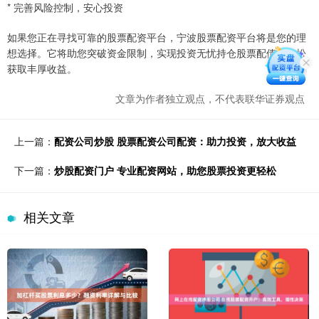
* 完善风险控制，安心投资
如果您正在寻找可靠的股票配资平台，宁波股票配资平台将是您的理
想选择。它将助您突破资金限制，实现投资无忧持仓股票配债，轻松
获取丰厚收益。
文章为作者独立观点，不代表联华证券观点
上一篇：
配资公司炒股 股票配资公司配资：助力投资，放大收益
下一篇：
炒股配资门户 专业配资网站，助您股票投资更轻松
相关文章