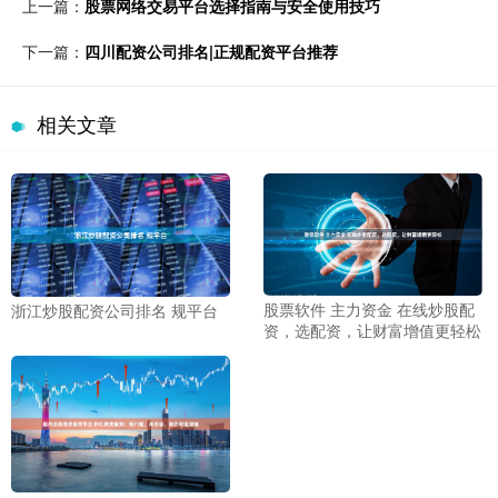
上一篇：
股票网络交易平台选择指南与安全使用技巧
下一篇：
四川配资公司排名|正规配资平台推荐
相关文章
股票软件 主力资金 在线炒股配
浙江炒股配资公司排名 规平台
资，选配资，让财富增值更轻松