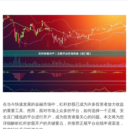
在当今快速发展的金融市场中，杠杆炒股已成为许多投资者放大收益
的重要工具。然而，面对市场上众多的平台，如何选择一个正规、安
全且门槛低的平台进行开户，成为投资者最关心的问题。本文将为您
详细解析杠杆炒股开户的关键要点，并推荐正规平台在线申请渠道，