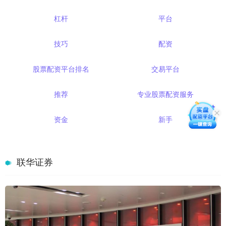
杠杆
平台
技巧
配资
股票配资平台排名
交易平台
推荐
专业股票配资服务
资金
新手
联华证券